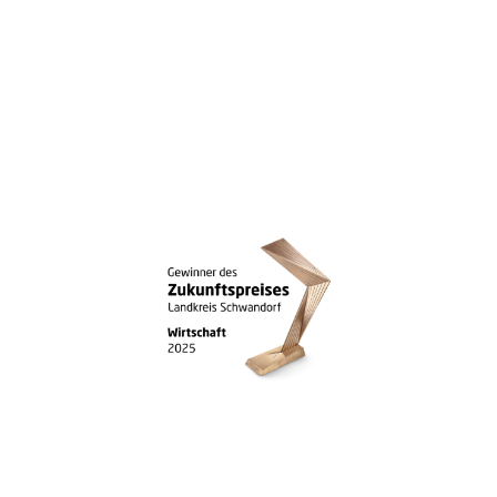
N.
.
.