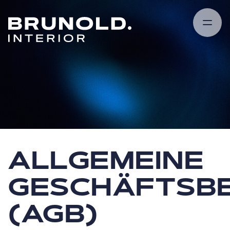
REFERENZEN.
SHOWROOM.
LEISTUNGEN.
ÜBER UNS.
KOOPERATIONEN.
KARRIERE.
NEWS & BLOG.
KONTAKT.
ALLGEMEINE
GESCHÄFTSB
(AGB)