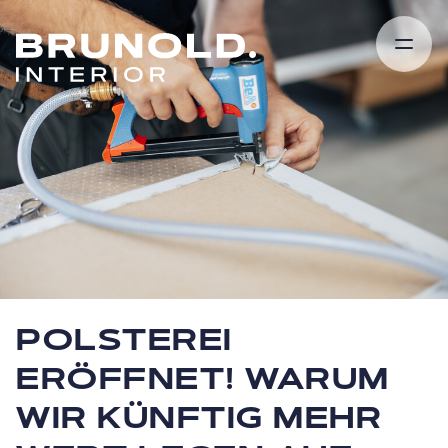
REFERENZEN.
SHOWROOM.
LEISTUNGEN.
ÜBER UNS.
KOOPERATIONEN.
KARRIERE.
NEWS & BLOG.
KONTAKT.
POLSTEREI
ERÖFFNET! WARUM
WIR KÜNFTIG MEHR